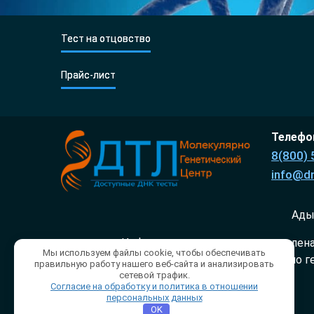
Тест на отцовство
Прайс-лист
Телефон
8(800) 
info@dn
Ады
Информация, которая представлена 
Мы используем файлы cookie, чтобы обеспечивать
Молекулярно ге
правильную работу нашего веб-сайта и анализировать
сетевой трафик.
Согласие на обработку и политика в отношении
персональных данных
OK